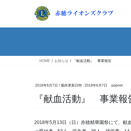
コ
ナ
ン
ビ
テ
ゲ
ン
ー
ツ
シ
へ
ョ
ス
ン
キ
に
ッ
移
HOME
お知らせ
『献血活動』 事業報告
プ
動
2018年6月7日
/ 最終更新日時 :
2018年6月7日
papnet
『献血活動』 事業報
2018年5月13日（日）赤穂精華園祭にて、