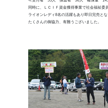
≪受付者 53人 採血者 36人 確保量 14,4
同時に、ＬＣＩＦ資金獲得事業で社会福祉委
ライオンレディ8名の活躍もあり即日完売とな
たくさんの御協力、有難うございました。