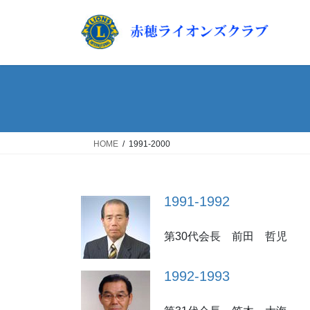
コ
ナ
ン
ビ
テ
ゲ
ン
ー
ツ
シ
へ
ョ
ス
ン
キ
に
ッ
移
HOME
1991-2000
プ
動
1991-1992
第30代会長 前田 哲児
1992-1993