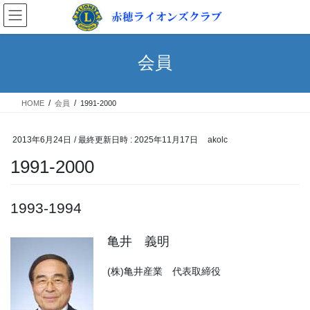
コ
ナ
ン
ビ
テ
ゲ
ン
ー
会員
ツ
シ
へ
ョ
ス
ン
HOME
会員
1991-2000
キ
に
ッ
移
プ
動
2013年6月24日
/ 最終更新日時 :
2025年11月17日
akolc
1991-2000
1993-1994
亀井 義明
(株)亀井産業 代表取締役