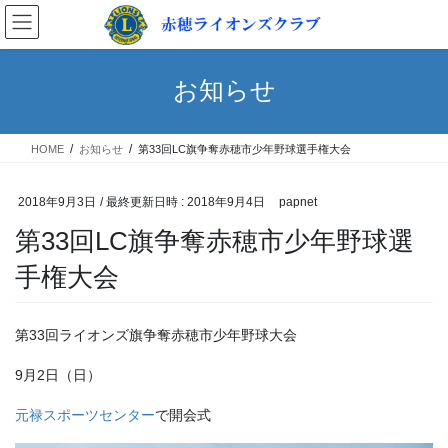
コ
ナ
ン
ビ
テ
ゲ
ン
ー
お知らせ
ツ
シ
へ
ョ
ス
ン
HOME
お知らせ
第33回LC旗争奪赤穂市少年野球選手権大会
キ
に
ッ
移
プ
動
2018年9月3日
/ 最終更新日時 :
2018年9月4日
papnet
第33回LC旗争奪赤穂市少年野球選
手権大会
第33回ライオンズ旗争奪赤穂市少年野球大会
9月2日（日）
元禄スポーツセンター
で開会式