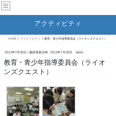
コ
ナ
ン
ビ
テ
ゲ
ン
ー
アクティビティ
ツ
シ
へ
ョ
ス
ン
HOME
アクティビティ
教育・青少年指導委員会（ライオンズクエスト）
キ
に
ッ
移
プ
動
2013年7月30日
/ 最終更新日時 :
2013年7月30日
akolc
教育・青少年指導委員会（ライオ
ンズクエスト）