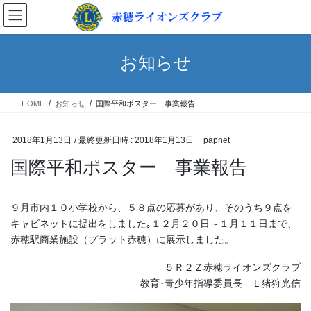
コ
ナ
ン
ビ
テ
ゲ
ン
ー
お知らせ
ツ
シ
へ
ョ
ス
ン
HOME
お知らせ
国際平和ポスター 事業報告
キ
に
ッ
移
プ
動
2018年1月13日
/ 最終更新日時 :
2018年1月13日
papnet
国際平和ポスター 事業報告
９月市内１０小学校から、５８点の応募があり、そのうち９点を
キャビネットに提出をしました｡１２月２０日～１月１１日まで、
赤穂駅商業施設（プラット赤穂）に展示しました。
５Ｒ２Ｚ赤穂ライオンズクラブ
教育･青少年指導委員長 Ｌ猪狩光信