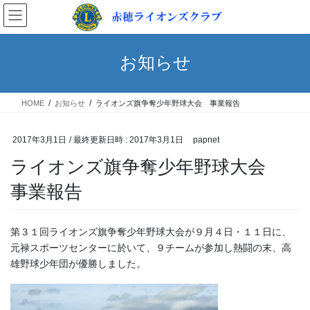
コ
ナ
ン
ビ
テ
ゲ
ン
ー
お知らせ
ツ
シ
へ
ョ
ス
ン
HOME
お知らせ
ライオンズ旗争奪少年野球大会 事業報告
キ
に
ッ
移
プ
動
2017年3月1日
/ 最終更新日時 :
2017年3月1日
papnet
ライオンズ旗争奪少年野球大会
事業報告
第３１回ライオンズ旗争奪少年野球大会が９月４日・１１日に、
元禄スポーツセンターに於いて、９チームが参加し熱闘の末、高
雄野球少年団が優勝しました。