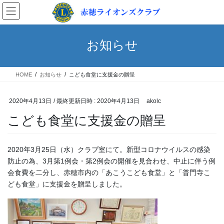
コ
ナ
ン
ビ
テ
ゲ
ン
ー
お知らせ
ツ
シ
へ
ョ
ス
ン
HOME
お知らせ
こども食堂に支援金の贈呈
キ
に
ッ
移
プ
動
2020年4月13日
/ 最終更新日時 :
2020年4月13日
akolc
こども食堂に支援金の贈呈
2020年3月25日（水）クラブ室にて。新型コロナウイルスの感染
防止の為、3月第1例会・第2例会の開催を見合わせ、中止に伴う例
会食費を二分し、赤穂市内の「あこうこども食堂」と「普門寺こ
ども食堂」に支援金を贈呈しました。