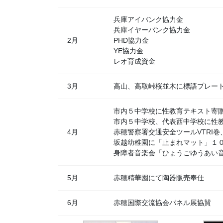
兵庫アイバンク協力金
兵庫イヤーバンク協力金
2月
PHD協力金
YE協力金
レオ育成資金
3月
高山、高取峠桜並木に標語プレー
市内５中学校に性教育テキスト寄
市内５中学校、代表西中学校に性
4月
赤穂警察署交通安全ツールVTRI
坂越幼稚園に「止まれマット」１
身障者音楽会「ひょうごゆうあい
5月
赤穂精華園にて陶器販売奉仕
6月
赤穂国際交流協会パネル展協賛