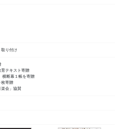
ト取り付け
贈
教育テキスト寄贈
巻、横断幕１帳を寄贈
０枚寄贈
音楽会」協賛