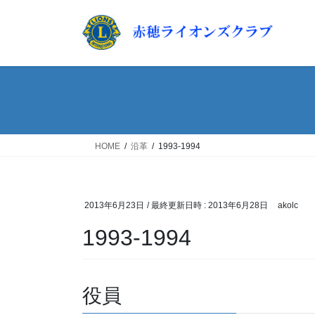
コ
ナ
ン
ビ
テ
ゲ
ン
ー
ツ
シ
へ
ョ
ス
ン
キ
に
ッ
移
HOME
沿革
1993-1994
プ
動
2013年6月23日
/ 最終更新日時 :
2013年6月28日
akolc
1993-1994
役員