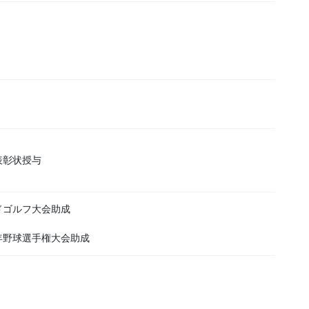
表彰状授与
ドゴルフ大会助成
年野球選手権大会助成