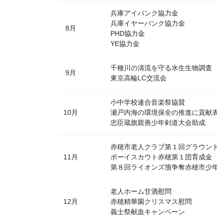
兵庫アイバンク協力金
兵庫イヤーバンク協力金
8月
PHD協力金
YE協力金
千種川の清流を守る水生生物調査
9月
東京高輪LC交流会
小中学校連合音楽祭協賛
10月
瀬戸内海の環境保全の推進に貢献
忠臣蔵旗親善少年剣道大会助成
赤穂市老人クラブ第１回グラウン
11月
ボーイスカウト赤穂第１団育成金
第８回ライオンズ籏争奪赤穂市少
老人ホーム甘酒慰問
12月
赤穂精華園クリスマス慰問
義士祭献血キャンペーン