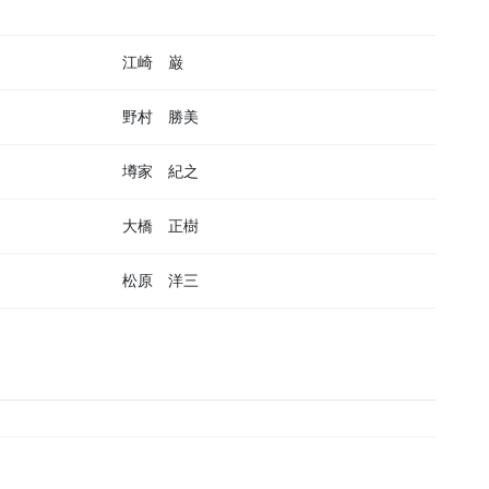
江崎 巌
野村 勝美
墫家 紀之
大橋 正樹
松原 洋三