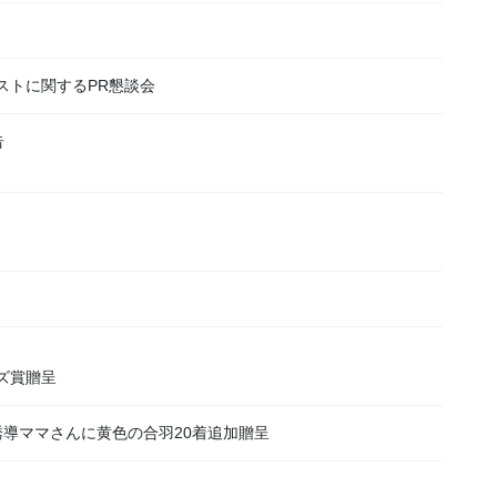
ストに関するPR懇談会
告
ズ賞贈呈
導ママさんに黄色の合羽20着追加贈呈