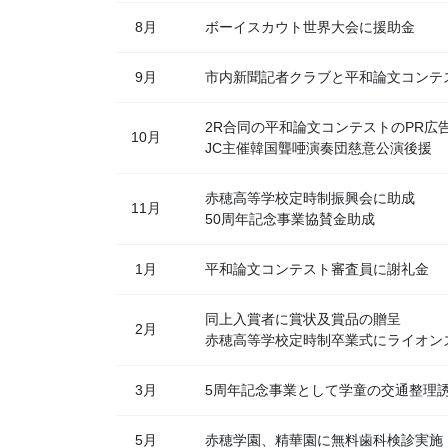
8月
ボーイスカウト世界大会に援助金
9月
市内新聞記者クラブと平和論文コンテ
2R合同の平和論文コンテストのPR広
10月
JC主催韓国聾唖演奏団慈意公演後援
赤穂高等学校定時制振興会に助成
11月
50周年記念事業協賛金助成
1月
平和論文コンテスト審査員に謝礼金
同上入賞者に賞状及賞品の贈呈
2月
赤穂高等学校定時制卒業式にライオン
3月
5周年記念事業として学童の交通整理誘
5月
赤穂学園、精華園に無料歯科検診実施