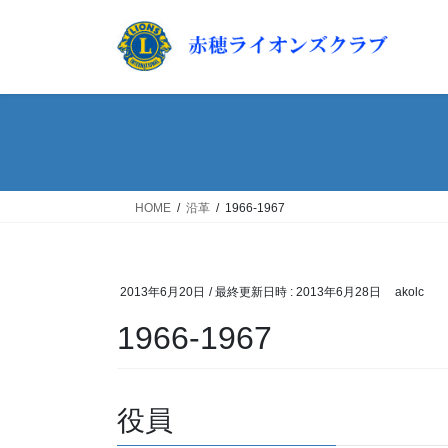
コ
ナ
ン
ビ
テ
ゲ
ン
ー
ツ
シ
へ
ョ
ス
ン
キ
に
ッ
移
HOME
沿革
1966-1967
プ
動
2013年6月20日
/ 最終更新日時 :
2013年6月28日
akolc
1966-1967
役員