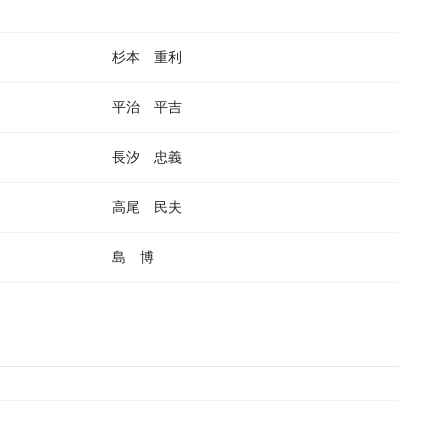
杉本 重利
平治 平吉
長汐 忠義
高尾 民夫
島 博