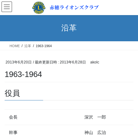
コ
ナ
ン
ビ
テ
ゲ
ン
ー
沿革
ツ
シ
へ
ョ
ス
ン
HOME
沿革
1963-1964
キ
に
ッ
移
プ
動
2013年6月20日
/ 最終更新日時 :
2013年6月28日
akolc
1963-1964
役員
会長
深沢 一郎
幹事
神山 広治