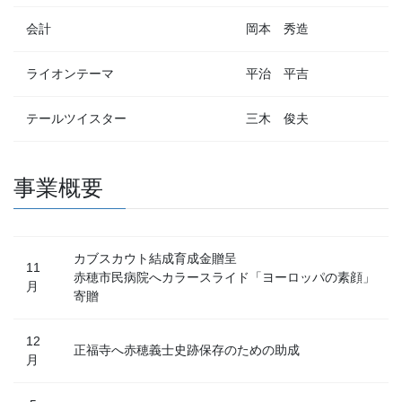
会計
岡本 秀造
ライオンテーマ
平治 平吉
テールツイスター
三木 俊夫
事業概要
カブスカウト結成育成金贈呈
11
赤穂市民病院へカラースライド「ヨーロッパの素顔」
月
寄贈
12
正福寺へ赤穂義士史跡保存のための助成
月