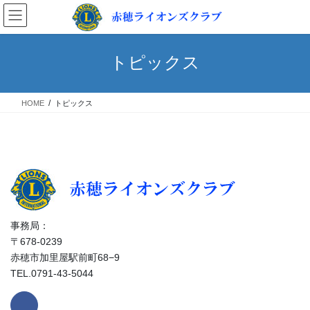
コ
ナ
ン
ビ
テ
ゲ
ン
ー
トピックス
ツ
シ
へ
ョ
ス
ン
HOME
トピックス
キ
に
ッ
移
プ
動
事務局：
〒678-0239
赤穂市加里屋駅前町68−9
TEL.0791-43-5044