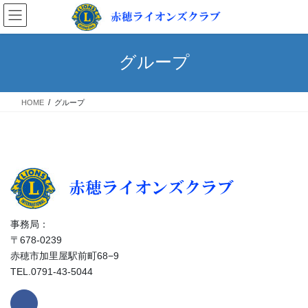
コ
ナ
ン
ビ
テ
ゲ
ン
ー
グループ
ツ
シ
へ
ョ
ス
ン
HOME
グループ
キ
に
ッ
移
プ
動
事務局：
〒678-0239
赤穂市加里屋駅前町68−9
TEL.0791-43-5044